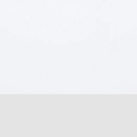
INSPECTIONS
Property Inspections
Environmental Testing Services
First-Time Home Buyers