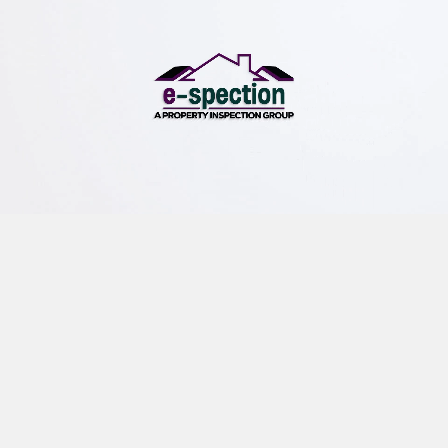
e-spection
We offer professional buyer and seller inspections,
commercial property inspections and environmental
inspections.
QUICK LINKS
About Us
Services