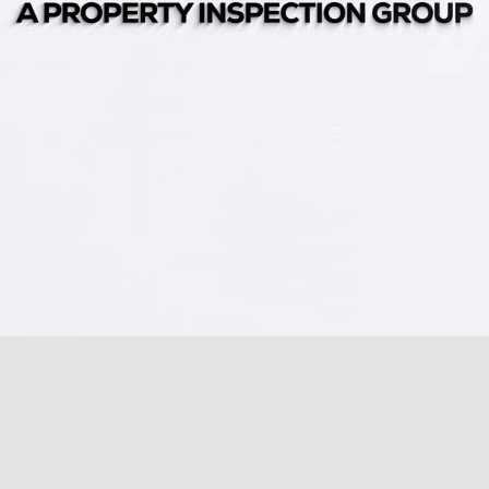
oßen Wert auf Sicherheit und einen fairen Spielbetrieb. D
bestens aufgehoben. Wer also eine zuverlässige Umgebung f
ICK LINKS
CONTACT INFO