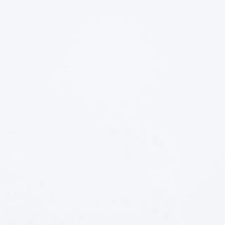
ET CASINO:
Schedule An Appointment
16) 334-HOME (4663)
PIELER
Wer nach einer modernen Plattform sucht,
 überzeugt dabei durch eine intuitive
tten-Liebhaber
maten bis hin zu packenden Live-Dealer-
e bei Nutzern besonders beliebt sind: