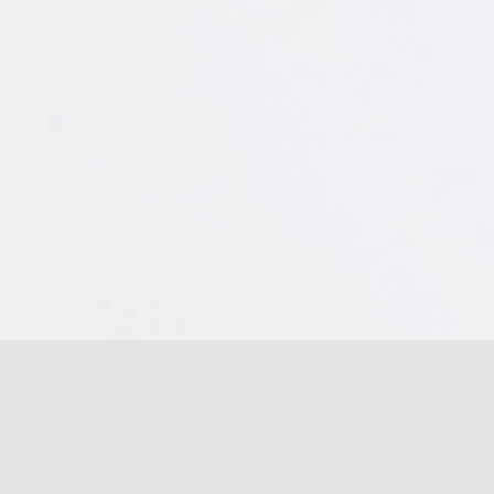
Neben dem Spielangebot legt der Anbieter gr
engagierten Support fühlen sich Kunden dort 
dieses Angebot einmal genauer ansehen.
e-spection
QU