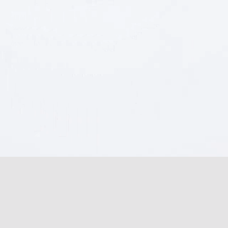
urch transparente Bonusbedingungen und einen
ür sein nächstes Abenteuer sucht, sollte sich
INSPECTIONS