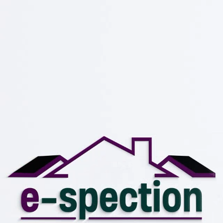
ERICHT ZUM IVIB
bout Us
Services
Contact Us
(5
D VIELFALT FÜR S
etig weiter und bietet Spielern immer neue Möglichkeiten. 
e Auswahl an spannenden Spielen. Das Design der Webseite
 Slot-Fans und Sportwe
kt alle erdenklichen Vorlieben ab.
Von klassischen Spielauto
 Besonders hervorzuheben sind die folgenden Kategorien, di
onusfunktionen
Echtzeit
 globale Events