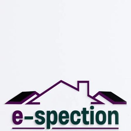
 UND ANALYSE Z
bout Us
Services
Contact Us
(5
weiter und bietet Spielern neue aufregende Plattformen für
nten Markennamen. Wer sich für das Angebot interessiert, fi
unter der Lupe
erfreundliche Oberfläche aus, die sowohl Anfängern als auch
kann, wobei die Quoten im direkten Vergleich mit der Konkurre
en die Spannung während eines laufenden Spiels besonders h
ch eine Vielzahl an modernen Optionen für jeden Geschmack
tistiken vor jedem Tipp.
n Budgets für mehr Sicherheit.