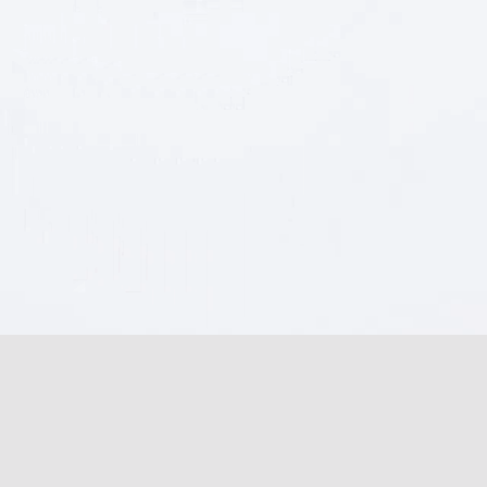
inem gewissen Nervenkitzel verfolgen möchten.
INSPECTIONS