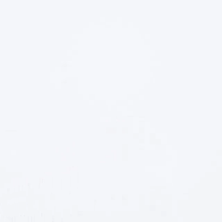
U 888BET
Schedule An Appointment
16) 334-HOME (4663)
 ihre Sportwetten. Viele Nutzer suchen nach
ndet dort eine breite Palette an
 erfahrenen Wettern den Einstieg erleichtert.
nz oft sehr attraktiv gestaltet sind.
och ist.
. Wer seine Strategie verfeinern möchte,