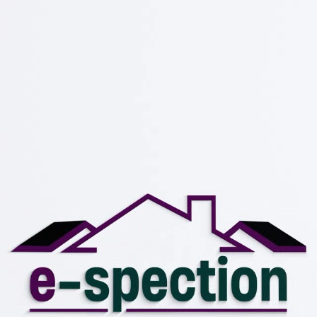
COMPLETA DI 888 
bout Us
Services
Contact Us
(5
 DIVERTIMENTO
ci opportunità per chi cerca un’esperienza di gioco dinamica 
 app
per puntare ovunque si trovino. Questa piattaforma si di
ni giorno.
 principali del portale
 la profondità del palinsesto che copre discipline popolari e
ri di gestire il proprio conto in totale tranquillità.
nti
i internazionali