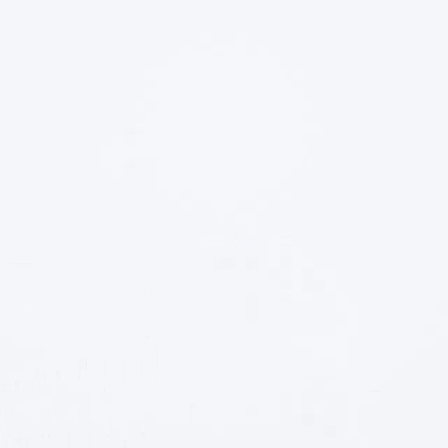
SPORT:
Schedule An Appointment
16) 334-HOME (4663)
e sicura. Molti giocatori italiani
stingue per un’interfaccia intuitiva e una
 di nicchia.
La fluidità del software
garantisce